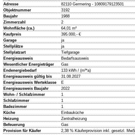
Adresse
82110 Germering - 10809179123501
Objektnummer
3192
Baujahr
1988
Zimmerzahl
2
Wohnfläche (ca.)
64,01 m²
Kaufpreis
395.000,- €
Garage
ja
Stellplätze
ja
Stellplatzart
Tiefgarage
Energieausweis
Bedarfsausweis
Wesentlicher Energieträger
Gas
Endenergiebedarf
133 kWh / (m²*a)
Energieausweis gültig bis
31.08.2027
Energieausweis Werteklasse
E
Energieausweis Baujahr
2022
Wohn- / Schlafzimmer
1
Schlafzimmer
1
Badezimmer
1
Küche
Einbauküche
Heizung
Zentralheizung
Befeuerung
Gas
Provision für Käufer
2,38 % Käuferprovision inkl. gesetzl. MwS