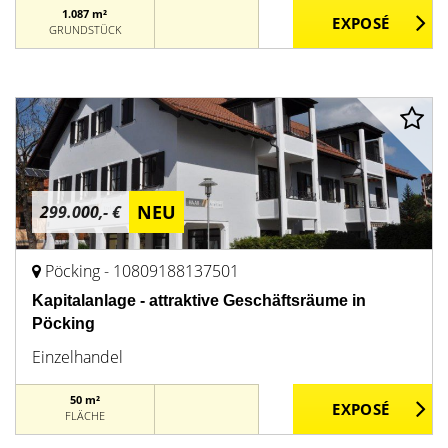
1.087 m²
GRUNDSTÜCK
NEU
299.000,- €
Pöcking - 10809188137501
Kapitalanlage - attraktive Geschäftsräume in
Pöcking
Einzelhandel
50 m²
FLÄCHE