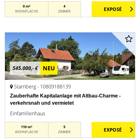
0 m²
4
WOHNFLÄCHE
ZIMMER
NEU
545.000,- €
Starnberg - 10809188139
Zauberhafte Kapitalanlage mit Altbau-Charme -
verkehrsnah und vermietet
Einfamilienhaus
110 m²
5
WOHNFLÄCHE
ZIMMER