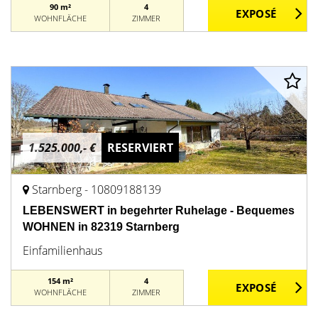
90 m²
4
WOHNFLÄCHE
ZIMMER
1.525.000,- €
RESERVIERT
Starnberg - 10809188139
LEBENSWERT in begehrter Ruhelage - Bequemes
WOHNEN in 82319 Starnberg
Einfamilienhaus
154 m²
4
WOHNFLÄCHE
ZIMMER