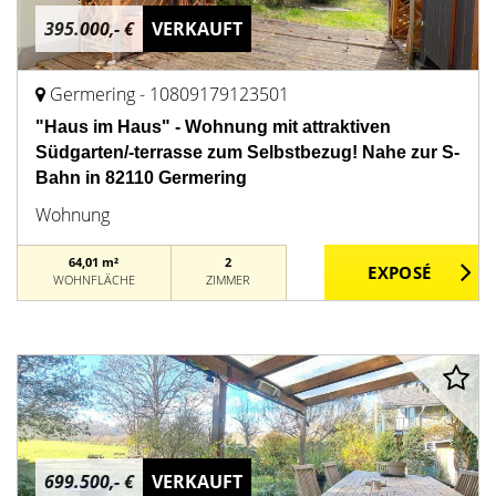
395.000,- €
VERKAUFT
Germering - 10809179123501
"Haus im Haus" - Wohnung mit attraktiven
Südgarten/-terrasse zum Selbstbezug! Nahe zur S-
Bahn in 82110 Germering
Wohnung
64,01 m²
2
WOHNFLÄCHE
ZIMMER
699.500,- €
VERKAUFT