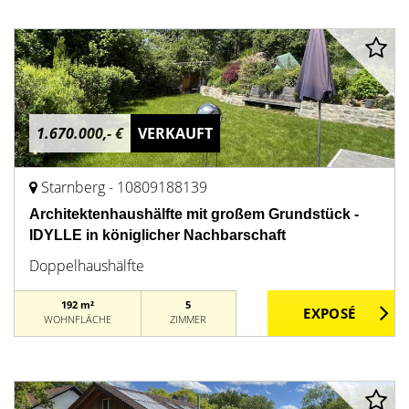
1.670.000,- €
VERKAUFT
Starnberg - 10809188139
Architektenhaushälfte mit großem Grundstück -
IDYLLE in königlicher Nachbarschaft
Doppelhaushälfte
192 m²
5
WOHNFLÄCHE
ZIMMER