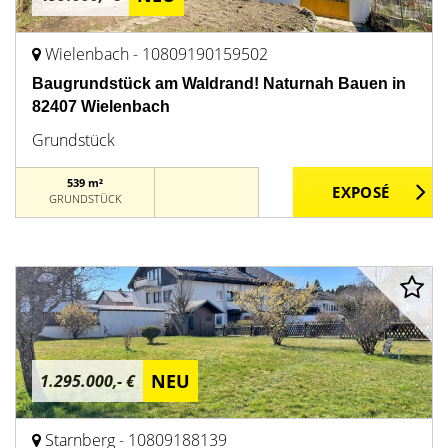
Wielenbach - 10809190159502
Baugrundstück am Waldrand! Naturnah Bauen in
82407 Wielenbach
Grundstück
539 m²
GRUNDSTÜCK
NEU
1.295.000,- €
Starnberg - 10809188139