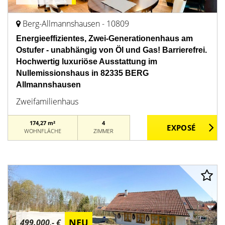
Berg-Allmannshausen - 10809
Energieeffizientes, Zwei-Generationenhaus am
Ostufer - unabhängig von Öl und Gas! Barrierefrei.
Hochwertig luxuriöse Ausstattung im
Nullemissionshaus in 82335 BERG
Allmannshausen
Zweifamilienhaus
174,27 m²
4
WOHNFLÄCHE
ZIMMER
NEU
499.000,- €