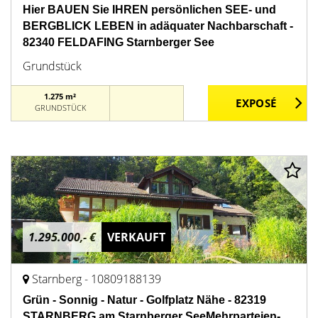
Hier BAUEN Sie IHREN persönlichen SEE- und
BERGBLICK LEBEN in adäquater Nachbarschaft -
82340 FELDAFING Starnberger See
Grundstück
1.275 m²
GRUNDSTÜCK
1.295.000,- €
VERKAUFT
Starnberg - 10809188139
Grün - Sonnig - Natur - Golfplatz Nähe - 82319
STARNBERG am Starnberger SeeMehrparteien-