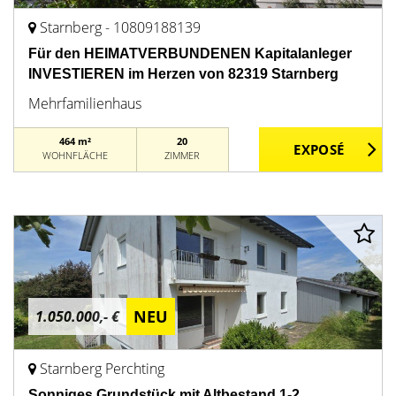
Starnberg - 10809188139
Für den HEIMATVERBUNDENEN Kapitalanleger
INVESTIEREN im Herzen von 82319 Starnberg
Mehrfamilienhaus
464 m²
20
WOHNFLÄCHE
ZIMMER
NEU
1.050.000,- €
Starnberg Perchting
Sonniges Grundstück mit Altbestand 1-2