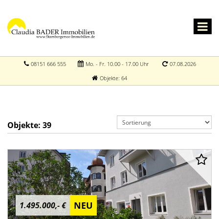
08151 666 555
Mo. - Fr. 10.00 - 17.00 Uhr
07.08.2026
Objekte: 64
Objekte:
39
NEU
1.495.000,- €