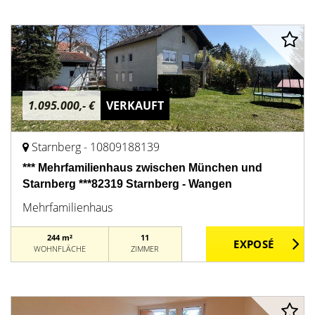
1.095.000,- €
VERKAUFT
Starnberg - 10809188139
*** Mehrfamilienhaus zwischen München und
Starnberg ***82319 Starnberg - Wangen
Mehrfamilienhaus
244 m²
11
WOHNFLÄCHE
ZIMMER