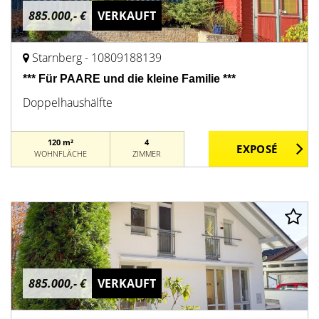
885.000,- €
VERKAUFT
Starnberg - 10809188139
*** Für PAARE und die kleine Familie ***
Doppelhaushälfte
120 m²
4
WOHNFLÄCHE
ZIMMER
885.000,- €
VERKAUFT