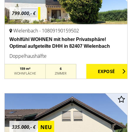
799.000,- €
Wielenbach - 10809190159502
Wohlfühl WOHNEN mit hoher Privatsphäre!
Optimal aufgeteilte DHH in 82407 Wielenbach
Doppelhaushälfte
159 m²
6
WOHNFLÄCHE
ZIMMER
NEU
335.000,- €