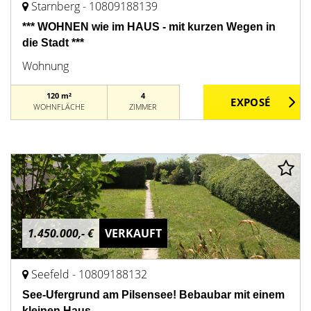
Starnberg - 10809188139
*** WOHNEN wie im HAUS - mit kurzen Wegen in
die Stadt ***
Wohnung
120 m²
4
WOHNFLÄCHE
ZIMMER
1.450.000,- €
VERKAUFT
Seefeld - 10809188132
See-Ufergrund am Pilsensee! Bebaubar mit einem
kleinen Haus