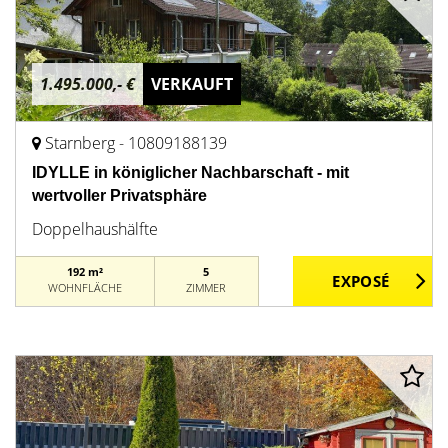
1.495.000,- €
VERKAUFT
Starnberg - 10809188139
IDYLLE in königlicher Nachbarschaft - mit
wertvoller Privatsphäre
Doppelhaushälfte
192 m²
5
WOHNFLÄCHE
ZIMMER