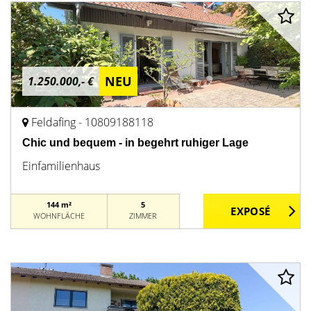
NEU
1.250.000,- €
Feldafing - 10809188118
Chic und bequem - in begehrt ruhiger Lage
Einfamilienhaus
144 m²
5
WOHNFLÄCHE
ZIMMER