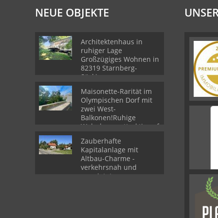
NEUE OBJEKTE
UNSER
Architektenhaus in
ruhiger Lage
Großzügiges Wohnen in
82319 Starnberg-
Söcking
Maisonette-Rarität im
Olympischen Dorf mit
zwei West-
Balkonen!Ruhige
Wohnlage - attraktiv auf
zwei Ebenen in 80809
Zauberhafte
München
Kapitalanlage mit
Altbau-Charme -
verkehrsnah und
vermietet