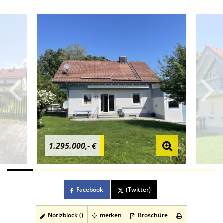
1.295.000,- €
Facebook
(Twitter)
Notizblock (
)
merken
Broschüre