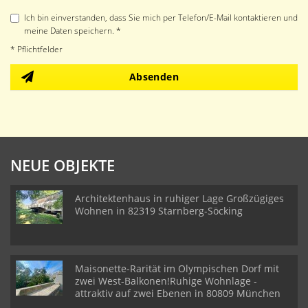
Ich bin einverstanden, dass Sie mich per Telefon/E-Mail kontaktieren und
meine Daten speichern. *
* Pflichtfelder
Absenden
NEUE OBJEKTE
Architektenhaus in ruhiger Lage Großzügiges
Wohnen in 82319 Starnberg-Söcking
Maisonette-Rarität im Olympischen Dorf mit
zwei West-Balkonen!Ruhige Wohnlage -
attraktiv auf zwei Ebenen in 80809 München