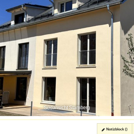
Südansicht Starnberg
Notizblock (
)