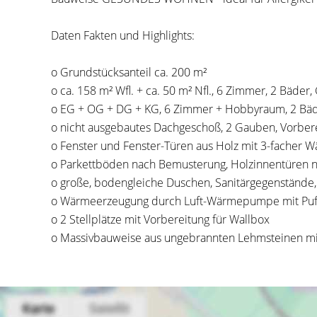
Daten Fakten und Highlights:
o Grundstücksanteil ca. 200 m²
o ca. 158 m² Wfl. + ca. 50 m² Nfl., 6 Zimmer, 2 Bäder
o EG + OG + DG + KG, 6 Zimmer + Hobbyraum, 2 Bä
o nicht ausgebautes Dachgeschoß, 2 Gauben, Vorbere
o Fenster und Fenster-Türen aus Holz mit 3-facher 
o Parkettböden nach Bemusterung, Holzinnentüren 
o große, bodengleiche Duschen, Sanitärgegenstände
o Wärmeerzeugung durch Luft-Wärmepumpe mit Puf
o 2 Stellplätze mit Vorbereitung für Wallbox
o Massivbauweise aus ungebrannten Lehmsteinen mit