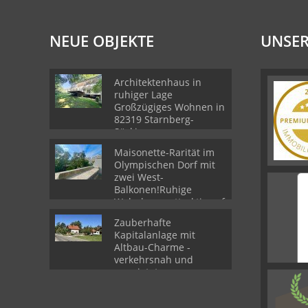
NEUE OBJEKTE
UNSER
Architektenhaus in
ruhiger Lage
Großzügiges Wohnen in
82319 Starnberg-
Söcking
Maisonette-Rarität im
Olympischen Dorf mit
zwei West-
Balkonen!Ruhige
Wohnlage - attraktiv auf
zwei Ebenen in 80809
Zauberhafte
München
Kapitalanlage mit
Altbau-Charme -
verkehrsnah und
vermietet