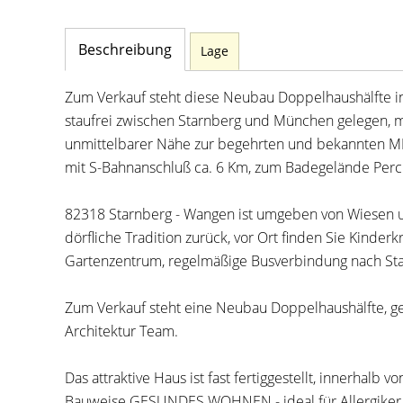
Beschreibung
Lage
Zum Verkauf steht diese Neubau Doppelhaushälfte in
staufrei zwischen Starnberg und München gelegen, mi
unmittelbarer Nähe zur begehrten und bekannten MIS
mit S-Bahnanschluß ca. 6 Km, zum Badegelände Perch
82318 Starnberg - Wangen ist umgeben von Wiesen un
dörfliche Tradition zurück, vor Ort finden Sie Kinder
Gartenzentrum, regelmäßige Busverbindung nach St
Zum Verkauf steht eine Neubau Doppelhaushälfte, g
Architektur Team.
Das attraktive Haus ist fast fertiggestellt, innerhalb
Bauweise GESUNDES WOHNEN - ideal für Allergiker 