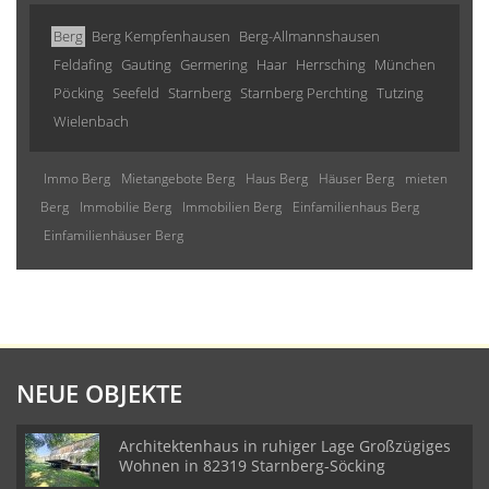
Berg
Berg Kempfenhausen
Berg-Allmannshausen
Feldafing
Gauting
Germering
Haar
Herrsching
München
Pöcking
Seefeld
Starnberg
Starnberg Perchting
Tutzing
Wielenbach
Immo Berg
Mietangebote Berg
Haus Berg
Häuser Berg
mieten
Berg
Immobilie Berg
Immobilien Berg
Einfamilienhaus Berg
Einfamilienhäuser Berg
NEUE OBJEKTE
Architektenhaus in ruhiger Lage Großzügiges
Wohnen in 82319 Starnberg-Söcking