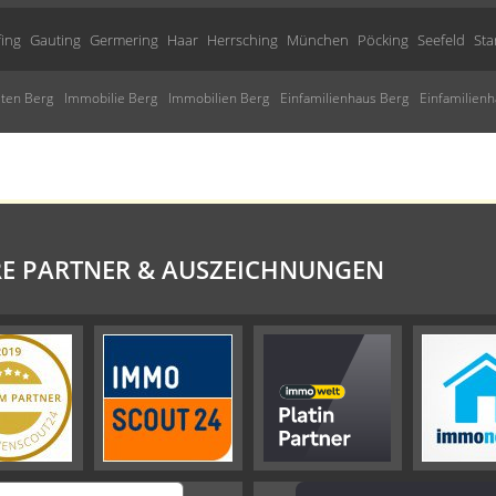
fing
Gauting
Germering
Haar
Herrsching
München
Pöcking
Seefeld
Sta
ten Berg
Immobilie Berg
Immobilien Berg
Einfamilienhaus Berg
Einfamilien
E PARTNER & AUSZEICHNUNGEN