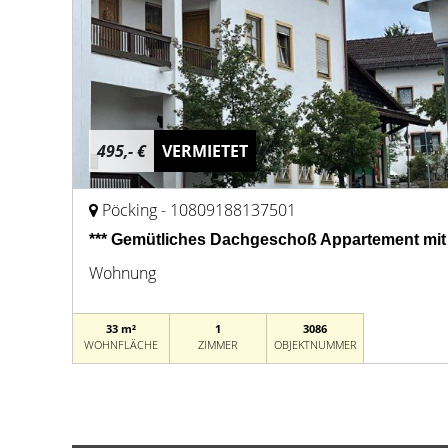
495,- €
VERMIETET
Pöcking - 10809188137501
*** Gemütliches Dachgeschoß Appartement mit L
Wohnung
33 m²
1
3086
WOHNFLÄCHE
ZIMMER
OBJEKTNUMMER