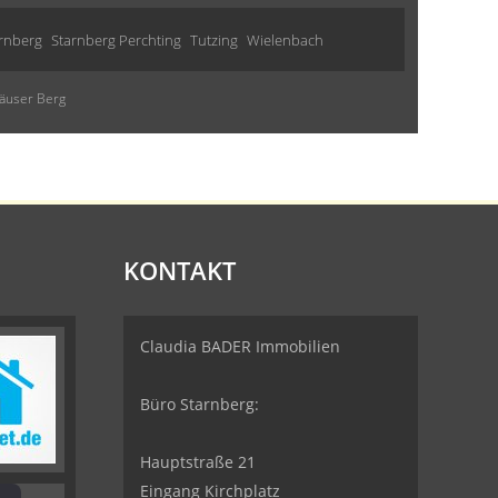
rnberg
Starnberg Perchting
Tutzing
Wielenbach
häuser Berg
KONTAKT
Claudia BADER Immobilien
Büro Starnberg:
Hauptstraße 21
Eingang Kirchplatz