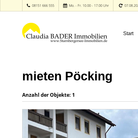
08151 666 555
Mo. - Fr. 10.00 - 17.00 Uhr
07.08.20
Start
mieten Pöcking
Anzahl der
Objekte:
1