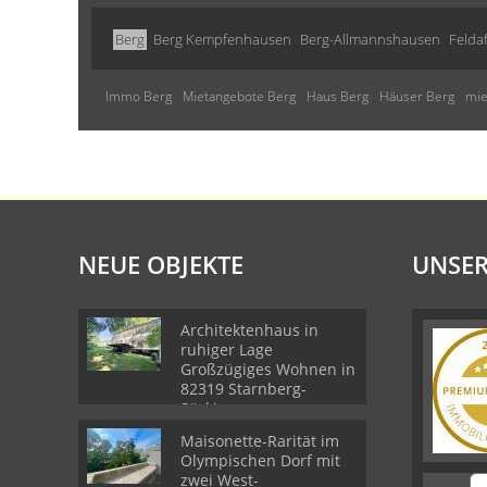
Berg
Berg Kempfenhausen
Berg-Allmannshausen
Felda
Immo Berg
Mietangebote Berg
Haus Berg
Häuser Berg
mie
NEUE OBJEKTE
UNSER
Architektenhaus in
ruhiger Lage
Großzügiges Wohnen in
82319 Starnberg-
Söcking
Maisonette-Rarität im
Olympischen Dorf mit
zwei West-