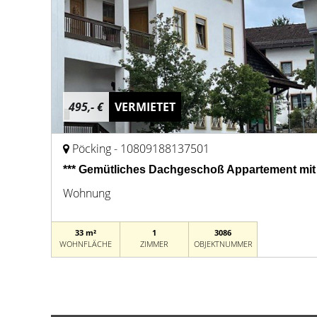
495,- €
VERMIETET
Pöcking - 10809188137501
*** Gemütliches Dachgeschoß Appartement mit L
Wohnung
33 m²
1
3086
WOHNFLÄCHE
ZIMMER
OBJEKTNUMMER