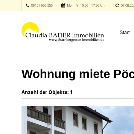
08151 666 555
Mo. - Fr. 10.00 - 17.00 Uhr
07.08.20
Start
Wohnung miete Pöc
Anzahl der
Objekte:
1