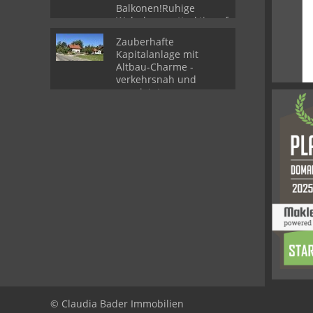
Balkonen!Ruhige
Wohnlage - attraktiv auf
zwei Ebenen in 80809
Zauberhafte
München
Kapitalanlage mit
Altbau-Charme -
verkehrsnah und
vermietet
© Claudia Bader Immobilien