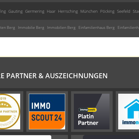
fing
Gauting
Germering
Haar
Herrsching
München
Pöcking
Seefeld
Sta
ten Berg
Immobilie Berg
Immobilien Berg
Einfamilienhaus Berg
Einfamilien
E PARTNER & AUSZEICHNUNGEN