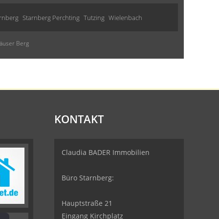
rnberg
Starnberg Perchting
Tutzing
Wielenbach
häuser Berg
KONTAKT
Claudia BADER Immobilien
Büro Starnberg:
Hauptstraße 21
Eingang Kirchplatz