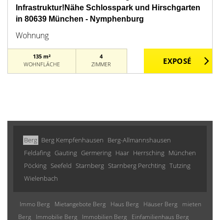
Infrastruktur!Nähe Schlosspark und Hirschgarten
in 80639 München - Nymphenburg
Wohnung
135 m²
4
WOHNFLÄCHE
ZIMMER
Berg
Berg Kempfenhausen
Berg-Allmannshausen
Feldafing
Gauting
Germering
Haar
Herrsching
München
Pöcking
Seefeld
Starnberg
Starnberg Perchting
Tutzing
Wielenbach
Immo Berg
Mietangebote Berg
Haus Berg
Häuser Berg
mieten
Berg
Immobilie Berg
Immobilien Berg
Einfamilienhaus Berg