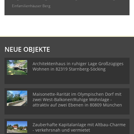
Einfamilienhäuser Berg
NEUE OBJEKTE
Architektenhaus in ruhiger Lage Großzügiges
Wohnen in 82319 Starnberg-Söcking
Maisonette-Rarität im Olympischen Dorf mit
zwei West-Balkonen!Ruhige Wohnlage -
attraktiv auf zwei Ebenen in 80809 München
Zauberhafte Kapitalanlage mit Altbau-Charme
- verkehrsnah und vermietet