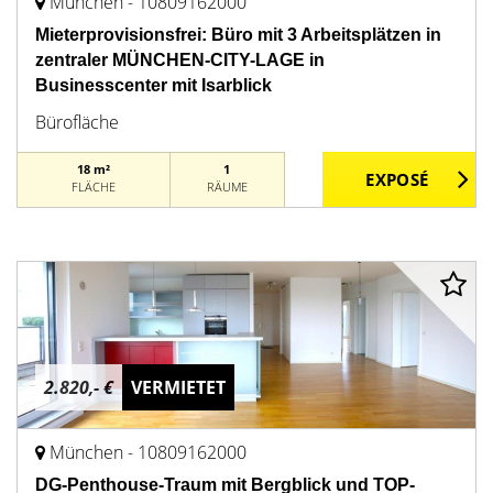
München - 10809162000
Mieterprovisionsfrei: Büro mit 3 Arbeitsplätzen in
zentraler MÜNCHEN-CITY-LAGE in
Businesscenter mit Isarblick
Bürofläche
18 m²
1
FLÄCHE
RÄUME
2.820,- €
VERMIETET
München - 10809162000
DG-Penthouse-Traum mit Bergblick und TOP-