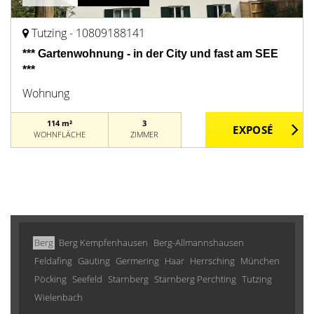
Tutzing - 10809188141
*** Gartenwohnung - in der City und fast am SEE
***
Wohnung
114 m²
3
WOHNFLÄCHE
ZIMMER
Berg
Berg Kempfenhausen
Berg-Allmannshausen
Feldafing
Gauting
Germering
Haar
Herrsching
München
Pöcking
Seefeld
Starnberg
Starnberg Perchting
Tutzing
Wielenbach