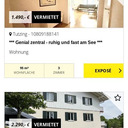
1.490,- €
VERMIETET
Tutzing - 10809188141
*** Genial zentral - ruhig und fast am See ***
Wohnung
95 m²
3
WOHNFLÄCHE
ZIMMER
2.290,- €
VERMIETET