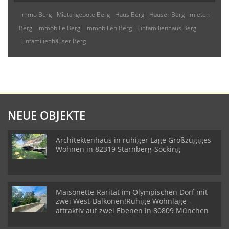
Immo Berg
Mietangebote Berg
Haus Berg
Häuser Berg
mieten
Berg
Immobilie Berg
Immobilien Berg
Einfamilienhaus Berg
Einfamilienhäuser Berg
NEUE OBJEKTE
Architektenhaus in ruhiger Lage Großzügiges
Wohnen in 82319 Starnberg-Söcking
Maisonette-Rarität im Olympischen Dorf mit
zwei West-Balkonen!Ruhige Wohnlage -
attraktiv auf zwei Ebenen in 80809 München