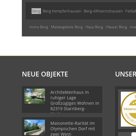
Berg
Berg Kempfenhausen
Berg-Allmannshausen
Felda
Immo Berg
Mietangebote Berg
Haus Berg
Häuser Berg
mie
NEUE OBJEKTE
UNSER
Architektenhaus in
ruhiger Lage
Großzügiges Wohnen in
82319 Starnberg-
Söcking
Maisonette-Rarität im
Olympischen Dorf mit
zwei West-