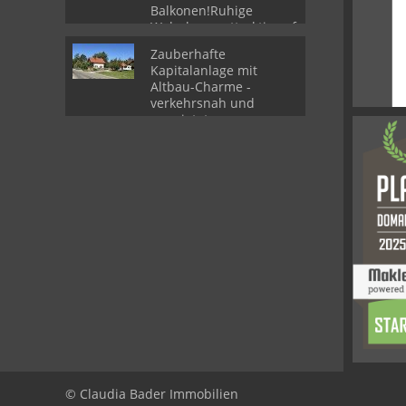
Balkonen!Ruhige
Wohnlage - attraktiv auf
zwei Ebenen in 80809
Zauberhafte
München
Kapitalanlage mit
Altbau-Charme -
verkehrsnah und
vermietet
© Claudia Bader Immobilien