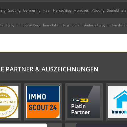
fing
Gauting
Germering
Haar
Herrsching
München
Pöcking
Seefeld
Sta
ten Berg
Immobilie Berg
Immobilien Berg
Einfamilienhaus Berg
Einfamilien
E PARTNER & AUSZEICHNUNGEN