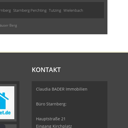
rnberg
Starnberg Perchting
Tutzing
Wielenbach
häuser Berg
KONTAKT
Claudia BADER Immobilien
Büro Starnberg:
Hauptstraße 21
Eingang Kirchplatz