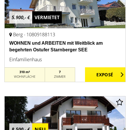
5.900,- €
VERMIETET
Berg - 10809188113
WOHNEN und ARBEITEN mit Weitblick am
begehrten Ostufer Starnberger SEE
Einfamilienhaus
310 m²
7
WOHNFLÄCHE
ZIMMER
NEU
8.500,- €