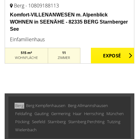
Berg - 10809188113
Komfort-VILLENANWESEN m. Alpenblick
WOHNEN in SEENÄHE - 82335 BERG Starnberger
See
Einfamilienhaus
515 m²
11
WOHNFLÄCHE
ZIMMER
Berg
Berg Kempfenhausen
Berg-Allmannshausen
Feldafing
Gauting
Germering
Haar
Herrsching
München
Pöcking
Seefeld
Starnberg
Starnberg Perchting
Tutzing
Wielenbach