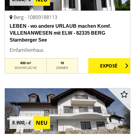
Berg - 10809188113
LEBEN - wo andere URLAUB machen Komf.
VILLENANWESEN mit ELW - 82335 BERG
Starnberger See
Einfamilienhaus
450 m²
10
WOHNFLÄCHE
ZIMMER
NEU
9.900,- €