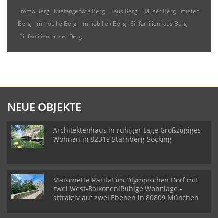
Immo Berg
Mietangebote Berg
Haus Berg
Häuser Berg
mieten
Berg
Immobilie Berg
Immobilien Berg
Einfamilienhaus Berg
Einfamilienhäuser Berg
NEUE OBJEKTE
Architektenhaus in ruhiger Lage Großzügiges
Wohnen in 82319 Starnberg-Söcking
Maisonette-Rarität im Olympischen Dorf mit
zwei West-Balkonen!Ruhige Wohnlage -
attraktiv auf zwei Ebenen in 80809 München