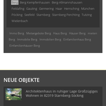
Berg
Berg Kempfenhausen
Berg-Allmannshausen
Feldafing
Gauting
Germering
Haar
Herrsching
München
Pöcking
Seefeld
Starnberg
Starnberg Perchting
Tutzing
Wielenbach
Immo Berg
Mietangebote Berg
Haus Berg
Häuser Berg
mieten
Berg
Immobilie Berg
Immobilien Berg
Einfamilienhaus Berg
Einfamilienhäuser Berg
NEUE OBJEKTE
Architektenhaus in ruhiger Lage Großzügiges
Wohnen in 82319 Starnberg-Söcking